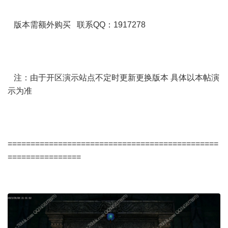
版本需额外购买 联系QQ：1917278
注：由于开区演示站点不定时更新更换版本 具体以本帖演
示为准
==============================================
================