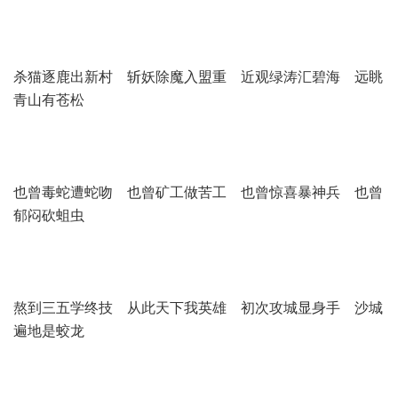
杀猫逐鹿出新村 斩妖除魔入盟重 近观绿涛汇碧海 远眺
青山有苍松
也曾毒蛇遭蛇吻 也曾矿工做苦工 也曾惊喜暴神兵 也曾
郁闷砍蛆虫
熬到三五学终技 从此天下我英雄 初次攻城显身手 沙城
遍地是蛟龙