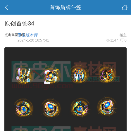
首饰盾牌斗笠
原创首饰34
点击重新加载
爱上版本库
楼主
2024-1-20 16:57:41
1147
0