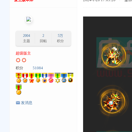
2004
2
5万
主题
回帖
积分
超级版主
积分
51084
发消息