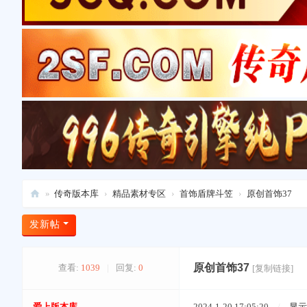
»
传奇版本库
›
精品素材专区
›
首饰盾牌斗笠
›
原创首饰37
爱
发新帖
上
版
原创首饰37
查看:
1039
|
回复:
0
[复制链接]
本
库
爱上版本库
2024-1-20 17:05:20
/
显示