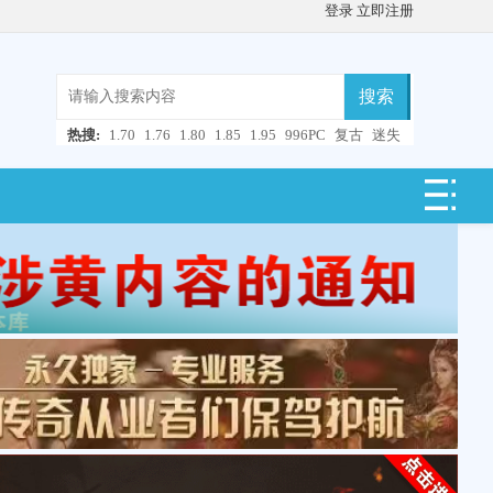
登录
立即注册
搜索
热搜:
1.70
1.76
1.80
1.85
1.95
996PC
复古
迷失
微变
轻变
中变
超变
合击
连击
仿盛大
单职业