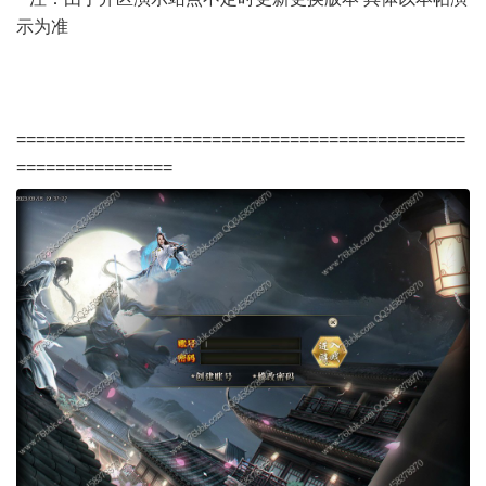
示为准
==============================================
================