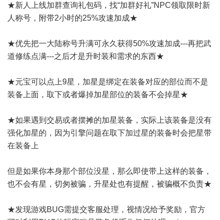
★新人上线加群查询礼包码，找“加群好礼”NPC领取限时新
人称号，附带2小时的25%攻速加成★
★优先把一大陆称号升满可永久获得50%攻速加成---再把武
道修练点满---之后才是升时装和需求的东西★
★元宝可以点上9星，加星是绑定在装备对应的部位而不是
装备上面，取下或者爆掉加星部位的装备不会掉星★
★如果遇到交易或者摆摊的加星装备，实际上该装备是没有
强化加星的，因为引擎问题在取下加过星的装备时会把星带
在装备上
但是如果你本身那个部位没星，那么即使带上这样的装备，
也不会有星，切匆被骗，升星处也有提醒，被骗概不负责★
★发现游戏BUG需提交客服处理，视情况给予奖励，官方