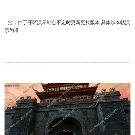
注：由于开区演示站点不定时更新更换版本 具体以本帖演
示为准
==============================================
================