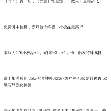
（时间）得一切，（元宝）怪全爆，（散人）直接起飞！
免费脚本挂机，赤月首饰终极，小极品最高+5
本服为176小极品+5，5件加+3，+4，+5，触发特殊属性
道士加强后期,35级召唤神兽,42级7级神兽,48级两只神兽,52
级两只强化神兽
法师加强生存能力,26级招巨型多甲虫,46级招半兽勇士，48