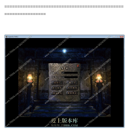
==============================================
================