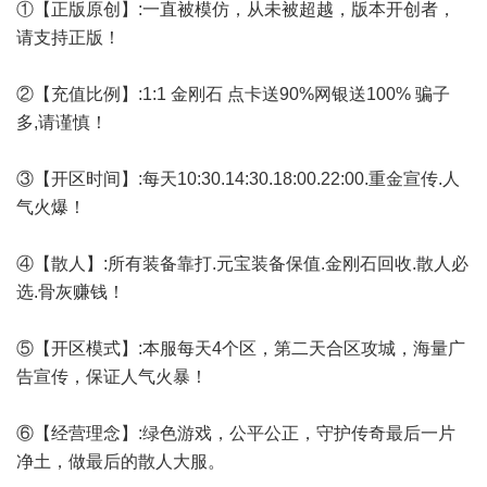
①【正版原创】:一直被模仿，从未被超越，版本开创者，
请支持正版！
②【充值比例】:1:1 金刚石 点卡送90%网银送100% 骗子
多,请谨慎！
③【开区时间】:每天10:30.14:30.18:00.22:00.重金宣传.人
气火爆！
④【散人】:所有装备靠打.元宝装备保值.金刚石回收.散人必
选.骨灰赚钱！
⑤【开区模式】:本服每天4个区，第二天合区攻城，海量广
告宣传，保证人气火暴！
⑥【经营理念】:绿色游戏，公平公正，守护传奇最后一片
净土，做最后的散人大服。