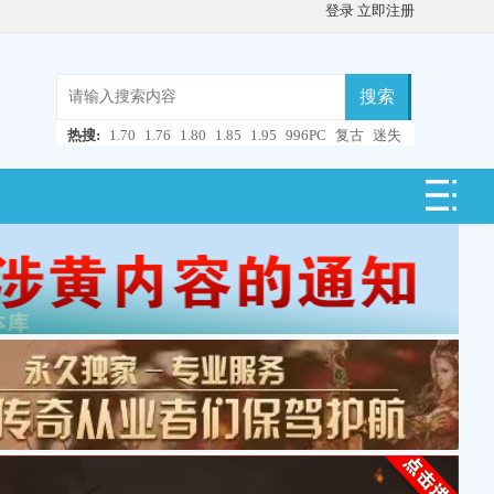
登录
立即注册
搜索
热搜:
1.70
1.76
1.80
1.85
1.95
996PC
复古
迷失
微变
轻变
中变
超变
合击
连击
仿盛大
单职业