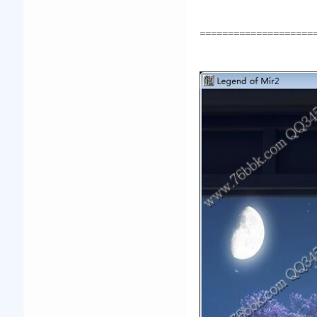
====================