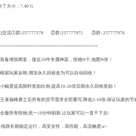
大小：7.40 G
群:257777378 ②群:257777975 ③群: 257777976
=========================================
1.装备增加两套，接近20件专属神器，怪物N个,地图N张！
2.根据玩家反映,增加永久回收改为可以自动回收！
3.小幅度提高限时奖励比例,提高10-20倍后期永久回收奖励！
4.王者巅峰赛之后所有的货币需求全部重写,降低3-10倍,保证玩家的节
5.全服所有怪物,统一10分钟刷新,让玩家可以一直干下去!
多线路长期稳定运行，高安全性，高性能，高流畅度/a>