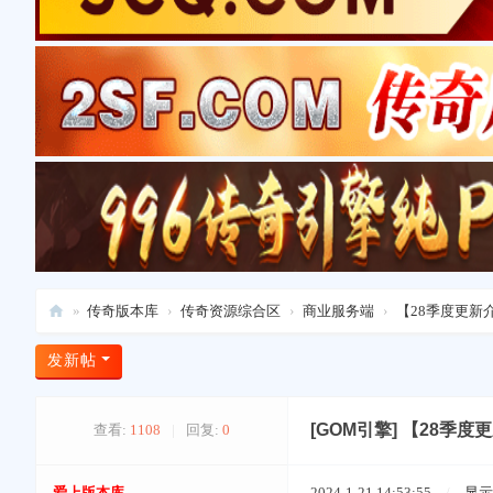
»
传奇版本库
›
传奇资源综合区
›
商业服务端
›
【28季度更新介
爱
发新帖
上
版
[GOM引擎]
【28季度更
查看:
1108
|
回复:
0
本
库
爱上版本库
2024-1-21 14:53:55
/
显示