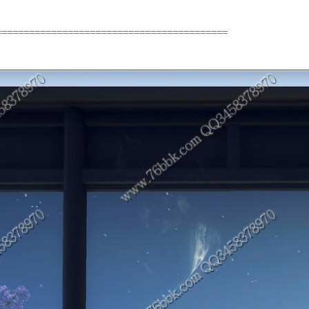
==========================================