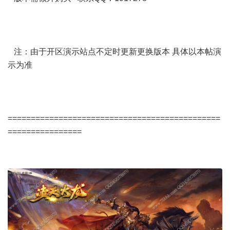
注：由于开区演示站点不定时更新更换版本 具体以本帖演
示为准
==============================================
================