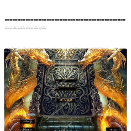
==============================================
================