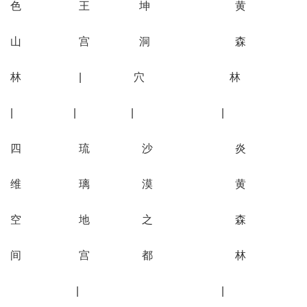
色 王 坤 黄
山 宫 洞 森
林 | 穴 林
| | | |
四 琉 沙 炎
维 璃 漠 黄
空 地 之 森
间 宫 都 林
| |