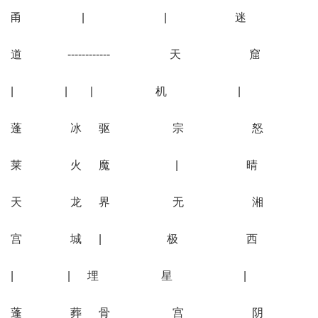
甬 | | 迷
道 ------------ 天 窟
| | | 机 |
蓬 冰 驱 宗 怒
莱 火 魔 | 晴
天 龙 界 无 湘
宫 城 | 极 西
| | 埋 星 |
蓬 葬 骨 宫 阴