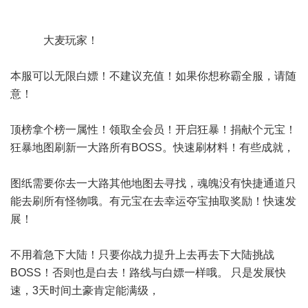
大麦玩家！
本服可以无限白嫖！不建议充值！如果你想称霸全服，请随
意！
顶榜拿个榜一属性！领取全会员！开启狂暴！捐献个元宝！
狂暴地图刷新一大路所有BOSS。快速刷材料！有些成就，
图纸需要你去一大路其他地图去寻找，魂魄没有快捷通道只
能去刷所有怪物哦。有元宝在去幸运夺宝抽取奖励！快速发
展！
不用着急下大陆！只要你战力提升上去再去下大陆挑战
BOSS！否则也是白去！路线与白嫖一样哦。 只是发展快
速，3天时间土豪肯定能满级，