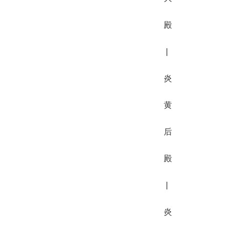
殿
|
炎
黄
后
殿
|
炎