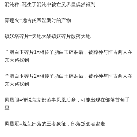
混沌种=诞生于混沌中被亡灵界皇偶然得到
青莲火=远古炎帝涅槃时的产物
镇妖塔碎片=天地大战镇妖碎片散落大地
羊脂白玉碎片1=相传羊脂白玉碎裂后，被葬神与恒古两人在
东大路找到
羊脂白玉碎片2=相传羊脂白玉碎裂后，被葬神与恒古两人在
东大路找到
凤凰胆=传说荒芜部落事凤凰后裔，可能出现在部落首领手
里
凤凰冠=荒芜部落的王者象征，部落叛变者盗走