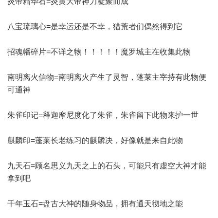
炎帝精华石=炎黄大帝神力凝聚而成
八宝琉璃心=是幸运还是不幸，猎荒者们偶然得到它
招魂幡碎片=不详之物！！！！！魔罗城主在收集此物
南明离火信物=南明离火产生了灵智，蓬莱主宰持有此物便
可通神
朱雀印记=释迦摩尼度化了朱雀，朱雀留下此物来护一世
麒麟印=蓬莱长老练习的麒麟决，好像就是来自此物
九天石=顾名思义九天之上的石头，可能只有虚空大神才能
拿到吧
千年玉石=盘古大神的随身物品，拥有通天彻地之能