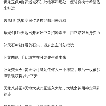
青龙玉佩=伽罗巡城不知此物事和用处，便随身携带希望借
来好运
凤凰印=熟知空间传送技能却用来盗取
晗光剑胚=天地出开原始巨兽沼泽毒王，用它增强自身实力
补天石=很好看的石头，遗忘之主时刻把玩
卧龙图纸=千幻城主在卧龙先生处求来
卧龙焚天令=焚天令可满足任何人一个愿望，最后一枚被沙
漠玫瑰获得以求平安
天龙八卦图=天地大战此图遁入大地，大地之神用神念寻到
踪迹