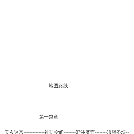
地图路线
第一篇章
天玄迷宫--------------神矿空间--------混沌魔窟--------暗黑圣坛--