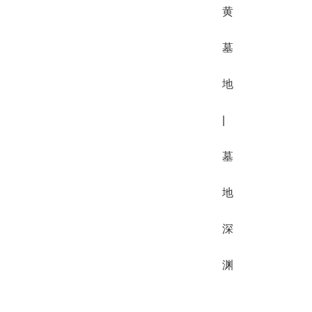
黄
墓
地
|
墓
地
深
渊