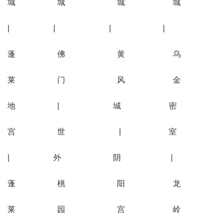
城 城 城 城
| | | |
蓬 佛 黄 乌
莱 门 风 金
地 | 城 密
宫 世 | 室
| 外 阴 |
蓬 桃 阳 龙
莱 园 宫 岭