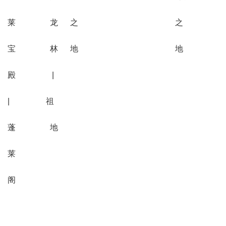
莱 龙 之 之
宝 林 地 地
殿 |
| 祖
蓬 地
莱
阁