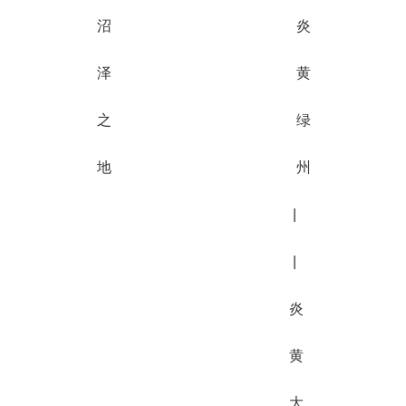
沼 炎
泽 黄
之 绿
地 州
|
|
炎
黄
大