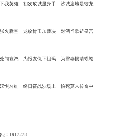
下我英雄 初次攻城显身手 沙城遍地是蛟龙
强火腾空 龙纹骨玉加裁决 对酒当歌铲皇宫
处闻哀鸿 为报友仇下祖玛 为雪妻恨清蜈蚣
汉惧名红 终日征战沙场上 怕死莫来传奇中
==========================================
1917278