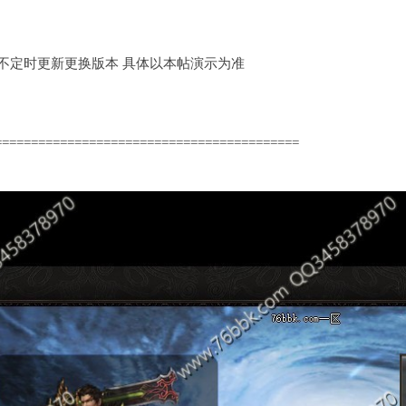
定时更新更换版本 具体以本帖演示为准
==========================================