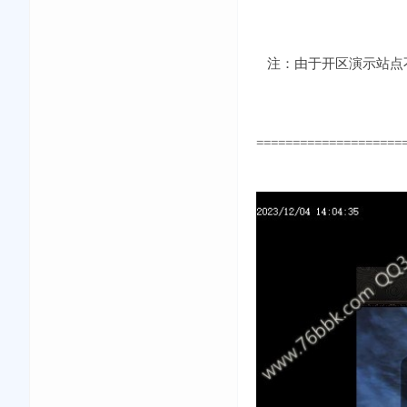
注：由于开区演示站点不
====================