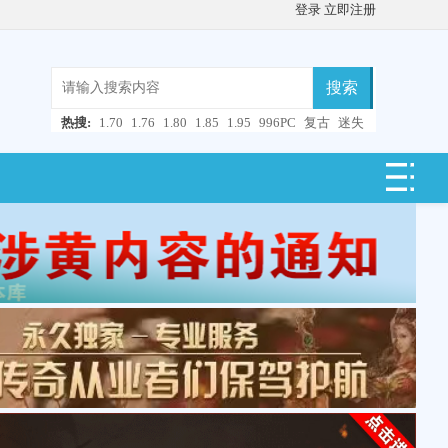
登录
立即注册
搜索
热搜:
1.70
1.76
1.80
1.85
1.95
996PC
复古
迷失
微变
轻变
中变
超变
合击
连击
仿盛大
单职业