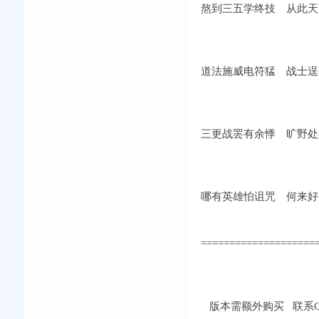
熬到三五学终技 从此天
道法施威电符猛 战士逞
三更战罢有余悸 旷野处
哪有英雄怕诅咒 何来好
====================
版本需额外购买 联系QQ：