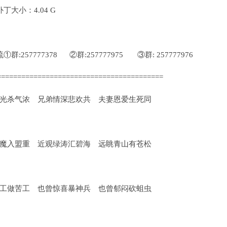
大小：4.04 G
257777378 ②群:257777975 ③群: 257777976
=========================================
光杀气浓 兄弟情深悲欢共 夫妻恩爱生死同
魔入盟重 近观绿涛汇碧海 远眺青山有苍松
工做苦工 也曾惊喜暴神兵 也曾郁闷砍蛆虫