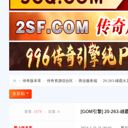
»
传奇版本库
›
传奇资源综合区
›
商业服务端
›
20-263-雄
爱
发新帖
上
版
[GOM引擎]
20-263
查看:
1078
|
回复:
0
本
库
爱上版本库
2024-1-21 21:30:01
/
显示