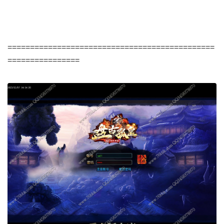
==============================================
================