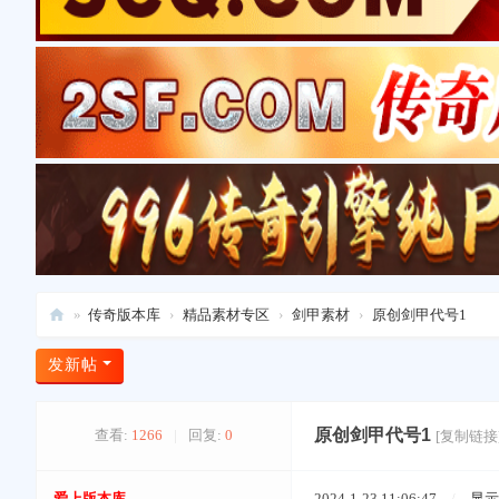
»
传奇版本库
›
精品素材专区
›
剑甲素材
›
原创剑甲代号1
爱
发新帖
上
版
原创剑甲代号1
查看:
1266
|
回复:
0
[复制链接
本
库
爱上版本库
2024-1-23 11:06:47
/
显示