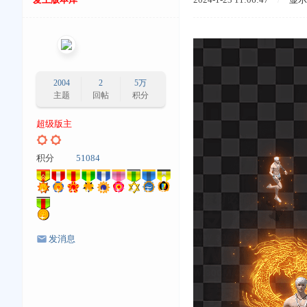
2004
2
5万
主题
回帖
积分
超级版主
积分
51084
发消息