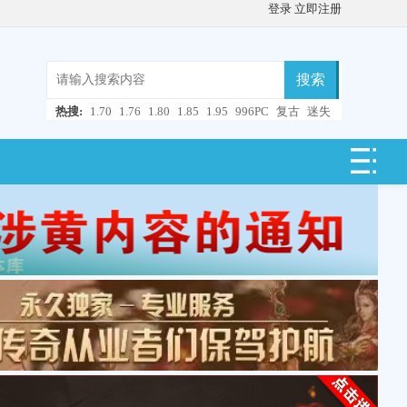
登录
立即注册
搜索
热搜:
1.70
1.76
1.80
1.85
1.95
996PC
复古
迷失
微变
轻变
中变
超变
合击
连击
仿盛大
单职业