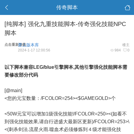
传奇脚本
[纯脚本] 强化九重技能脚本-传奇强化技能NPC
脚本
点击重新加载
爱上版本库
楼主
2024-1-17 12:00:56
984
0
以下脚本兼容LEG/blue引擎脚本,其他引擎强化技能脚本需
要修改部分代码
[@main]
<您的元宝数量：/FCOLOR=254><$GAMEGOLD>个
<50W元宝可以增加1级强化技能!/FCOLOR=250><(如看不
到强化技能效果,请自行进盛大最新区更新)/FCOLOR=253>\
<(刺杀剑法.流星火雨.噬血术必须修炼到４级才能强化技