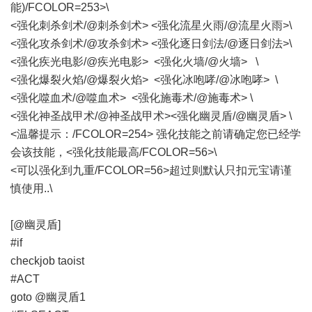
能)/FCOLOR=253>\
<强化刺杀剑术/@刺杀剑术> <强化流星火雨/@流星火雨>\
<强化攻杀剑术/@攻杀剑术> <强化逐日剑法/@逐日剑法>\
<强化疾光电影/@疾光电影> <强化火墙/@火墙> \
<强化爆裂火焰/@爆裂火焰> <强化冰咆哮/@冰咆哮> \
<强化噬血术/@噬血术> <强化施毒术/@施毒术> \
<强化神圣战甲术/@神圣战甲术><强化幽灵盾/@幽灵盾> \
<温馨提示：/FCOLOR=254> 强化技能之前请确定您已经学
会该技能，<强化技能最高/FCOLOR=56>\
<可以强化到九重/FCOLOR=56>超过则默认只扣元宝请谨
慎使用..\
[@幽灵盾]
#if
checkjob taoist
#ACT
goto @幽灵盾1