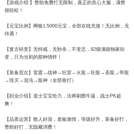
【游戏介绍 】赞助免费打无限制，真正的良心大服，满赞
很轻松！
【元宝比例】网银1:5000元宝，全部在线充值！无比例，无
待遇！
【复古轻变】无特戒，无秒杀，不变态，92级满级独家轻
变，只为当初的那种情怀！
【装备层次】雷霆→战神→狂雷→火龍→狂龍→圣龍→帝龍
→毁灭→混沌→龍神（全部靠打）
【职业介绍】道士宝宝给力，法师刷图牛逼，战士PK超
爽！
【品质运营】散人好混，老板激情，等级好升，装备好打，
赞助好打，无隐藏消费！