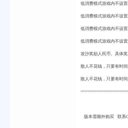
低消费模式游戏内不设置
低消费模式游戏内不设置
低消费模式游戏内不设置
低消费模式游戏内不设置
攻沙奖励人民币。具体奖
散人不花钱，只要有时间，
散人不花钱，只要有时间，
====================
版本需额外购买 联系QQ：