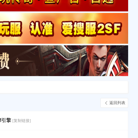
返回列表
M引擎
[复制链接]