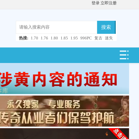
登录
立即注册
搜索
热搜:
1.70
1.76
1.80
1.85
1.95
996PC
复古
迷失
微变
轻变
中变
超变
合击
连击
仿盛大
单职业