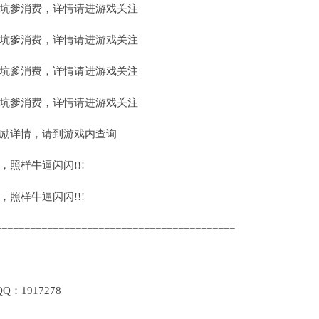
坑爹消费，详情请进游戏关注
坑爹消费，详情请进游戏关注
坑爹消费，详情请进游戏关注
坑爹消费，详情请进游戏关注
励详情，请到游戏内查询
照样牛逼闪闪!!!
照样牛逼闪闪!!!
==========================================
1917278