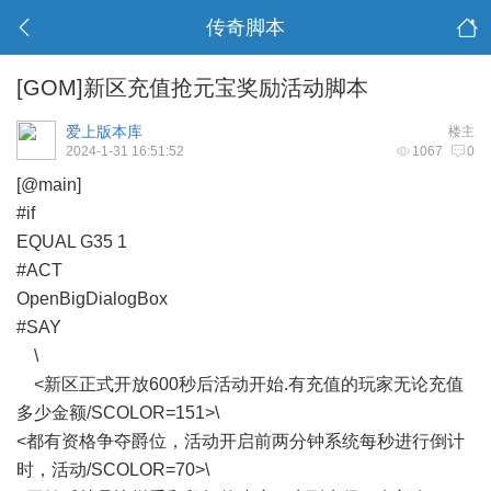
传奇脚本
[GOM]新区充值抢元宝奖励活动脚本
爱上版本库
楼主
2024-1-31 16:51:52
1067
0
[@main]
#if
EQUAL G35 1
#ACT
OpenBigDialogBox
#SAY
\
<新区正式开放600秒后活动开始.有充值的玩家无论充值
多少金额/SCOLOR=151>\
<都有资格争夺爵位，活动开启前两分钟系统每秒进行倒计
时，活动/SCOLOR=70>\