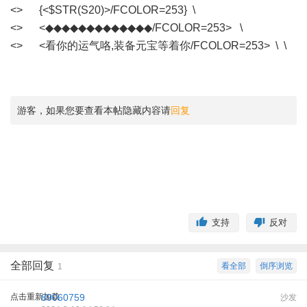
<> {<$STR(S20)>/FCOLOR=253} \
<> <◆◆◆◆◆◆◆◆◆◆◆◆◆/FCOLOR=253> \
<> <看你的运气咯,装备元宝等着你/FCOLOR=253> \ \
游客，如果您要查看本帖隐藏内容请
回复
支持
反对
全部回复
看全部
倒序浏览
1
点击重新加载
89060759
沙发