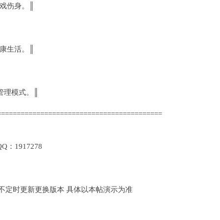
游戏伤身。║
健康生活。║
管理模式。║
==========================================
1917278
定时更新更换版本 具体以本帖演示为准