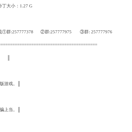
大小：1.27 G
257777378 ②群:257777975 ③群: 257777976
==========================================
限 ║
盗版游戏。║
受骗上当。║