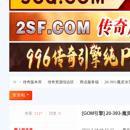
»
传奇版本库
›
传奇资源综合区
›
商业服务端
›
20-393-魔灵
爱
发新帖
上
版
[GOM引擎]
20-393
查看:
1127
|
回复:
0
本
库
爱上版本库
2024-2-18 18:32:22
/
显示