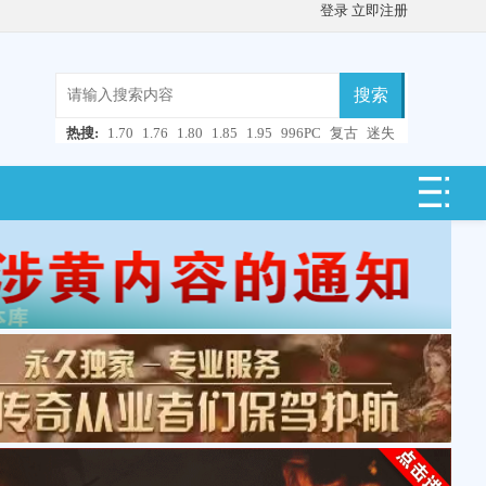
登录
立即注册
搜索
热搜:
1.70
1.76
1.80
1.85
1.95
996PC
复古
迷失
微变
轻变
中变
超变
合击
连击
仿盛大
单职业