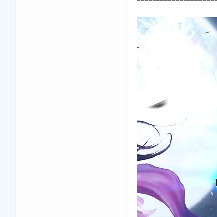
====================