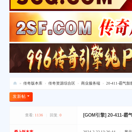
»
传奇版本库
›
传奇资源综合区
›
商业服务端
›
20-411-霸气
爱
发新帖
上
版
[GOM引擎]
20-411
查看:
1136
|
回复:
0
本
库
爱上版本库
2024-2-22 13:26:44
/
显示