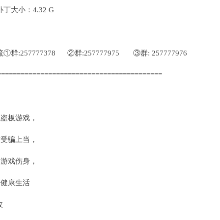
大小：4.32 G
257777378 ②群:257777975 ③群: 257777976
==========================================
盗板游戏，
受骗上当，
游戏伤身，
健康生活
改