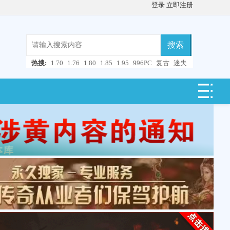
登录
立即注册
搜索
热搜:
1.70
1.76
1.80
1.85
1.95
996PC
复古
迷失
微变
轻变
中变
超变
合击
连击
仿盛大
单职业