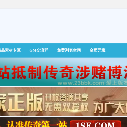
精品素材专区
GM交流群
免费列表空间
金币元宝