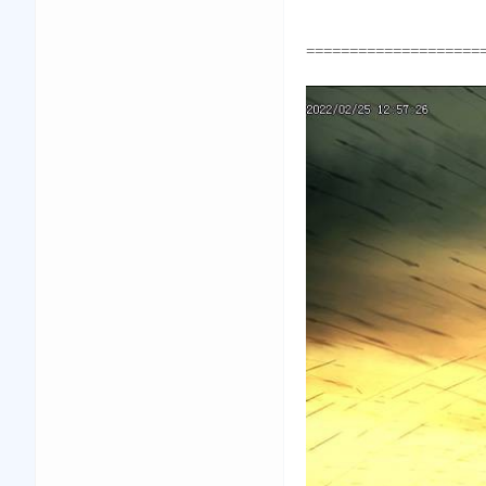
====================