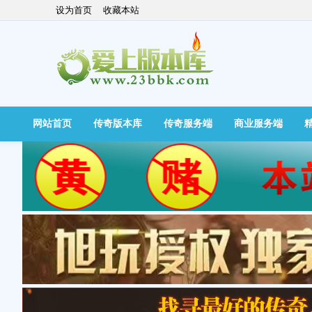
设为首页
收藏本站
网站首页
传奇版本库
传奇服务端
商业服务端
快捷导航