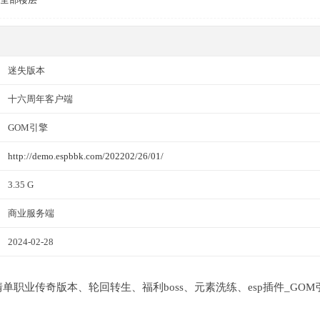
迷失版本
十六周年客户端
GOM引擎
http://demo.espbbk.com/202202/26/01/
3.35 G
商业服务端
2024-02-28
激情单职业传奇版本、轮回转生、福利boss、元素洗练、esp插件_GOM