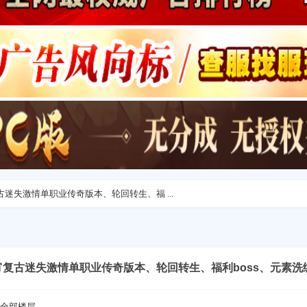
宵复古迷失激情单职业传奇版本、轮回转生、福 ...
-神宵复古迷失激情单职业传奇版本、轮回转生、福利boss、元素洗
全部楼层