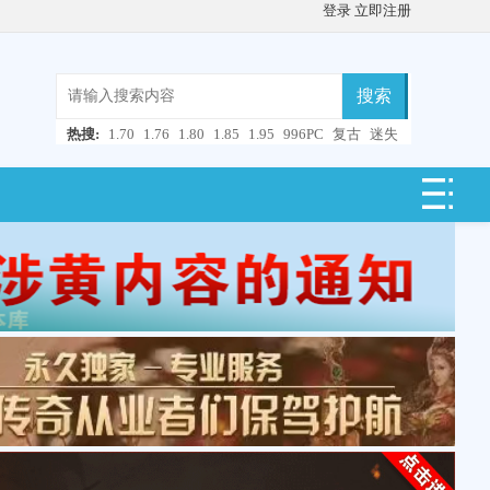
登录
立即注册
搜索
热搜:
1.70
1.76
1.80
1.85
1.95
996PC
复古
迷失
微变
轻变
中变
超变
合击
连击
仿盛大
单职业