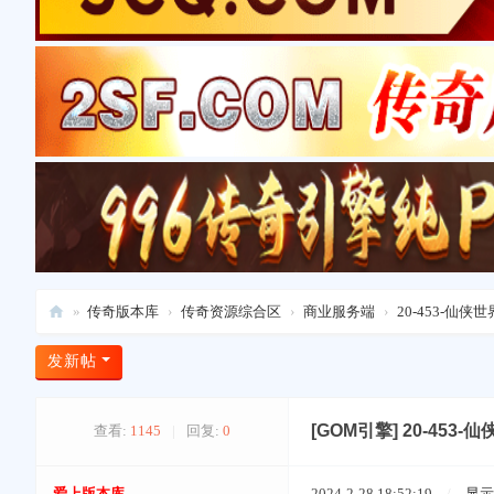
»
传奇版本库
›
传奇资源综合区
›
商业服务端
›
20-453-仙
爱
发新帖
上
版
[GOM引擎]
20-453
查看:
1145
|
回复:
0
本
库
爱上版本库
2024-2-28 18:52:19
/
显示