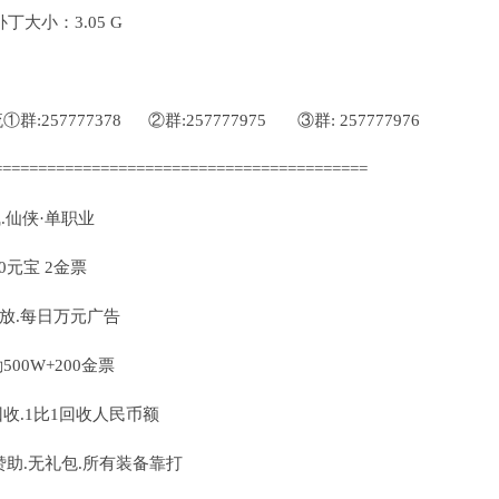
大小：3.05 G
257777378 ②群:257777975 ③群: 257777976
==========================================
.仙侠·单职业
0元宝 2金票
放.每日万元广告
00W+200金票
收.1比1回收人民币额
赞助.无礼包.所有装备靠打