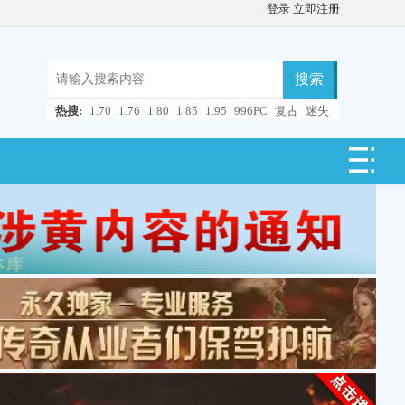
登录
立即注册
搜索
热搜:
1.70
1.76
1.80
1.85
1.95
996PC
复古
迷失
微变
轻变
中变
超变
合击
连击
仿盛大
单职业