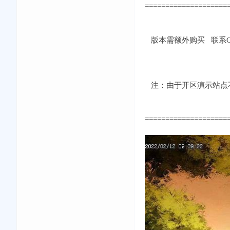
====================
版本需额外购买 联系QQ：
注：由于开区演示站点不
====================