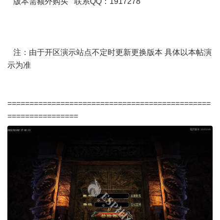
版本需额外购买 联系QQ：1917278
注：由于开区演示站点不定时更新更换版本 具体以本帖演
示为准
==============================================
================