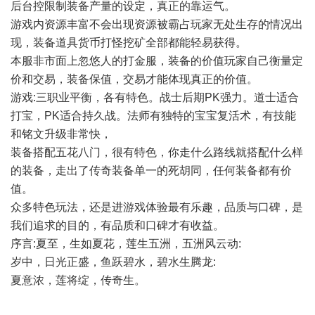
后台控限制装备产量的设定，真正的靠运气。
游戏内资源丰富不会出现资源被霸占玩家无处生存的情况出
现，装备道具货币打怪挖矿全部都能轻易获得。
本服非市面上忽悠人的打金服，装备的价值玩家自己衡量定
价和交易，装备保值，交易才能体现真正的价值。
游戏:三职业平衡，各有特色。战士后期PK强力。道士适合
打宝，PK适合持久战。法师有独特的宝宝复活术，有技能
和铭文升级非常快，
装备搭配五花八门，很有特色，你走什么路线就搭配什么样
的装备，走出了传奇装备单一的死胡同，任何装备都有价
值。
众多特色玩法，还是进游戏体验最有乐趣，品质与口碑，是
我们追求的目的，有品质和口碑才有收益。
序言:夏至，生如夏花，莲生五洲，五洲风云动:
岁中，日光正盛，鱼跃碧水，碧水生腾龙:
夏意浓，莲将绽，传奇生。