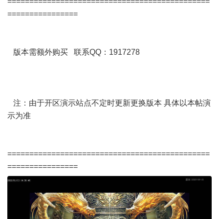
==============================================
================
版本需额外购买 联系QQ：1917278
注：由于开区演示站点不定时更新更换版本 具体以本帖演
示为准
==============================================
================