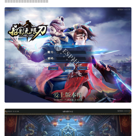
================