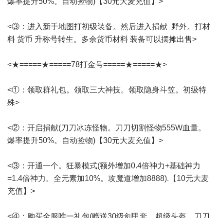
爆率提升50%。自动捡物)【30元大麦充值】>
<③：进入新手地图打初级装备。然后进入捐献 野外。打材
料 货币 升称号转生。多余货币材料 装备可以摆摊出售>
<★=====★=====78打金号=====★=====★>
<①：领取群礼包。领取三大神技。领取隐身斗笠。初级特
殊>
<②：开启捐献(刀刀冰冻怪物。刀刀切割怪物555W血量。
爆率提升50%。自动捡物)【30元大麦充值】>
<③：开通一个。狂暴模式(额外增加0.4倍神力+基础神力
=1.4倍神力。全元素加10%。攻魔道增加8888).【10元大麦
充值】>
<④：购买全服唯一礼包(赠送30级剑甲套。超级头盔。刀刀