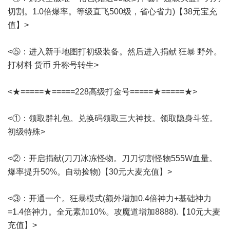
切割。1.0倍爆率。等级直飞500级，省心省力)【38元宝充
值】>
<⑤：进入新手地图打初级装备。然后进入捐献 狂暴 野外。
打材料 货币 升称号转生>
<★=====★=====228高级打金号=====★=====★>
<①：领取群礼包。兑换码领取三大神技。领取隐身斗笠。
初级特殊>
<②：开启捐献(刀刀冰冻怪物。刀刀切割怪物555W血量。
爆率提升50%。自动捡物)【30元大麦充值】>
<③：开通一个。狂暴模式(额外增加0.4倍神力+基础神力
=1.4倍神力。全元素加10%。攻魔道增加8888).【10元大麦
充值】>