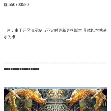
群:550703580
注：由于开区演示站点不定时更新更换版本 具体以本帖演
示为准
==============================================
================