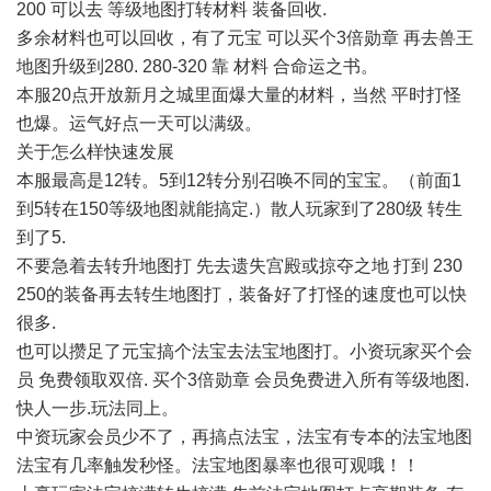
200 可以去 等级地图打转材料 装备回收.
多余材料也可以回收，有了元宝 可以买个3倍勋章 再去兽王
地图升级到280. 280-320 靠 材料 合命运之书。
本服20点开放新月之城里面爆大量的材料，当然 平时打怪
也爆。运气好点一天可以满级。
关于怎么样快速发展
本服最高是12转。5到12转分别召唤不同的宝宝。（前面1
到5转在150等级地图就能搞定.）散人玩家到了280级 转生
到了5.
不要急着去转升地图打 先去遗失宫殿或掠夺之地 打到 230
250的装备再去转生地图打，装备好了打怪的速度也可以快
很多.
也可以攒足了元宝搞个法宝去法宝地图打。小资玩家买个会
员 免费领取双倍. 买个3倍勋章 会员免费进入所有等级地图.
快人一步.玩法同上。
中资玩家会员少不了，再搞点法宝，法宝有专本的法宝地图
法宝有几率触发秒怪。法宝地图暴率也很可观哦！！