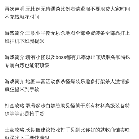
再次声明:无比例无待遇谈比例者请退服不要浪费大家时间
不充钱就花时间
游戏简介:三职业平衡无秒杀地图全部免费装备全部靠打上
班挂机下班就提米
游戏简介:所有小怪以及boss都有几率爆出顶级装备和特殊
专属白嫖也能混顶级
游戏简介:地图丰富活动多杀怪爆装乐趣多打架杀人激情多
疯狂提米到手软
打金攻略:双号起步白嫖赞助见怪就干所有材料高级装备特
殊等等都是抢手货
土豪攻略:长期服建议招收打手见到比你好的就收商铺卖啥
就买啥下手要快准狠