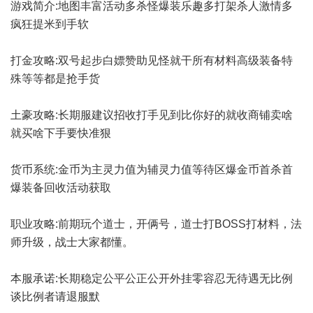
游戏简介:地图丰富活动多杀怪爆装乐趣多打架杀人激情多
疯狂提米到手软
打金攻略:双号起步白嫖赞助见怪就干所有材料高级装备特
殊等等都是抢手货
土豪攻略:长期服建议招收打手见到比你好的就收商铺卖啥
就买啥下手要快准狠
货币系统:金币为主灵力值为辅灵力值等待区爆金币首杀首
爆装备回收活动获取
职业攻略:前期玩个道士，开俩号，道士打BOSS打材料，法
师升级，战士大家都懂。
本服承诺:长期稳定公平公正公开外挂零容忍无待遇无比例
谈比例者请退服默