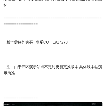
忆
==============================================
================
版本需额外购买 联系QQ：1917278
注：由于开区演示站点不定时更新更换版本 具体以本帖演
示为准
==============================================
================