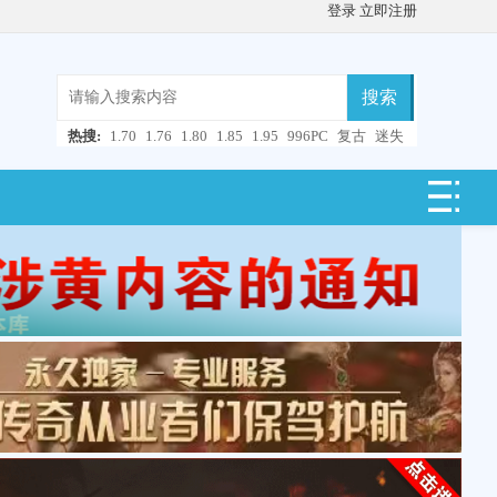
登录
立即注册
搜索
热搜:
1.70
1.76
1.80
1.85
1.95
996PC
复古
迷失
微变
轻变
中变
超变
合击
连击
仿盛大
单职业