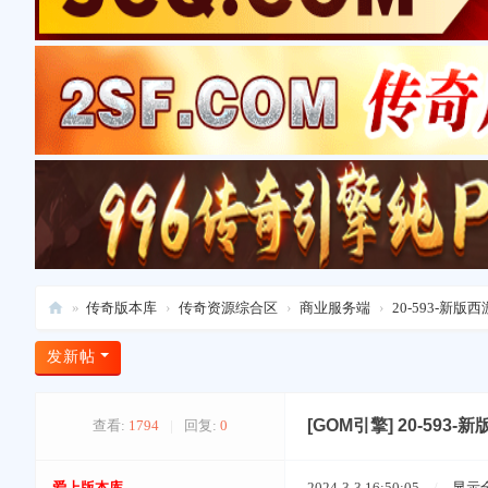
»
传奇版本库
›
传奇资源综合区
›
商业服务端
›
20-593-新
爱
发新帖
上
版
[GOM引擎]
20-593
查看:
1794
|
回复:
0
本
库
爱上版本库
2024-3-3 16:50:05
/
显示