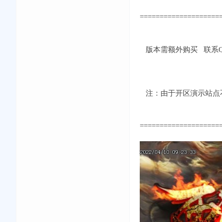
====================
版本需额外购买 联系QQ：
注：由于开区演示站点不
====================