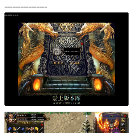
================