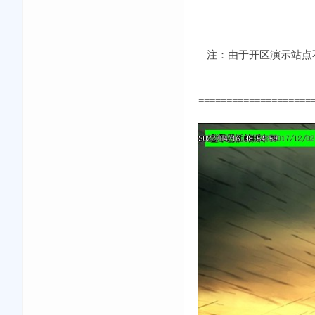
注：由于开区演示站点不
====================