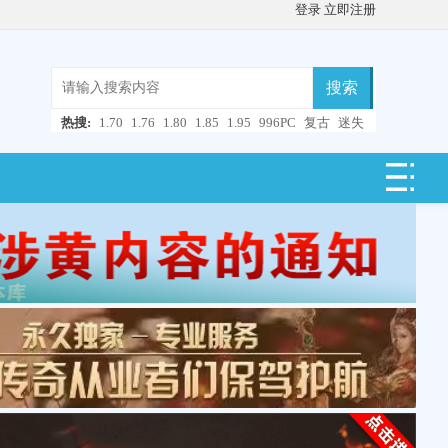
登录
立即注册
搜索
热搜:
1.70
1.76
1.80
1.85
1.95
996PC
复古
迷失
微变
轻变
中变
超变
合击
连击
仿盛大
单职业