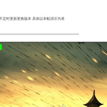
定时更新更换版本 具体以本帖演示为准
==========================================