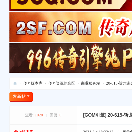
»
传奇版本库
›
传奇资源综合区
›
商业服务端
›
20-615-斩
爱
发新帖
上
版
[GOM引擎]
20-61
查看:
1029
|
回复:
0
本
库
爱上版本库
2024-3-4 18:33:12
/
显示