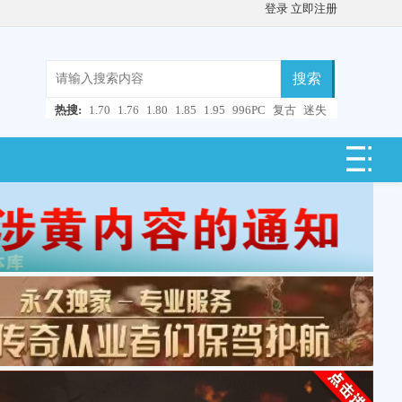
登录
立即注册
搜索
热搜:
1.70
1.76
1.80
1.85
1.95
996PC
复古
迷失
微变
轻变
中变
超变
合击
连击
仿盛大
单职业