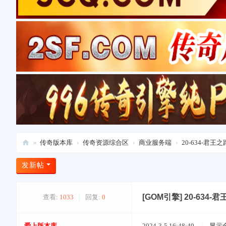
»
传奇版本库
›
传奇资源综合区
›
商业服务端
›
20-634-君
爱
发新帖
上
版
[GOM引擎]
20-634
查看:
1033
|
回复:
0
本
库
爱上版本库
2024-3-5 16:48:49
/
显示