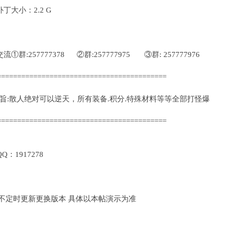
大小：2.2 G
:257777378 ②群:257777975 ③群: 257777976
==========================================
旨:散人绝对可以逆天，所有装备.积分.特殊材料等等全部打怪爆
==========================================
1917278
定时更新更换版本 具体以本帖演示为准