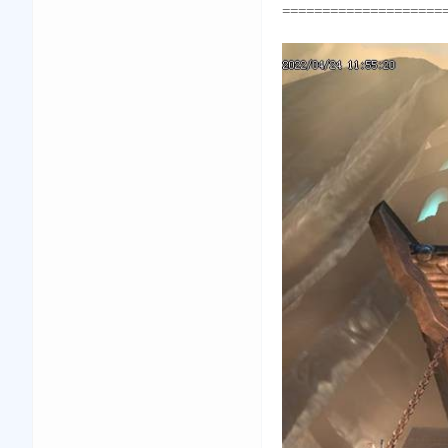
====================