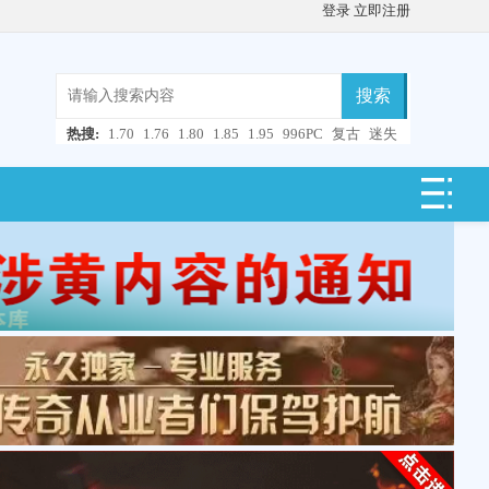
登录
立即注册
搜索
热搜:
1.70
1.76
1.80
1.85
1.95
996PC
复古
迷失
微变
轻变
中变
超变
合击
连击
仿盛大
单职业