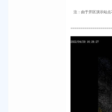
注：由于开区演示站点不
====================