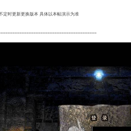
定时更新更换版本 具体以本帖演示为准
==========================================