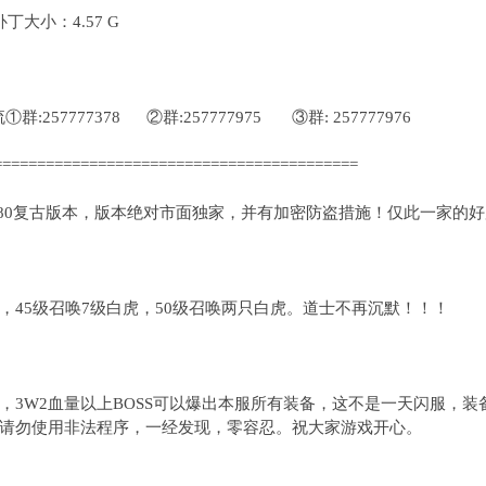
大小：4.57 G
:257777378 ②群:257777975 ③群: 257777976
==========================================
.80复古版本，版本绝对市面独家，并有加密防盗措施！仅此一家的
，45级召唤7级白虎，50级召唤两只白虎。道士不再沉默！！！
，3W2血量以上BOSS可以爆出本服所有装备，这不是一天闪服，
请勿使用非法程序，一经发现，零容忍。祝大家游戏开心。