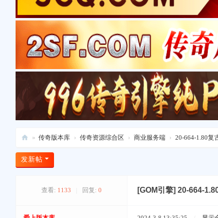
»
传奇版本库
›
传奇资源综合区
›
商业服务端
›
20-664-1.
爱
发新帖
上
版
[GOM引擎]
20-664
查看:
1133
|
回复:
0
本
库
爱上版本库
2024-3-8 13:35:25
/
显示