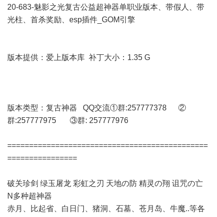
20-683-魅影之光复古公益超神器单职业版本、带假人、带
光柱、首杀奖励、esp插件_GOM引擎
版本提供：爱上版本库 补丁大小：1.35 G
版本类型：复古神器 QQ交流①群:257777378 ②
群:257777975 ③群: 257777976
==============================================
================
破关珍剑 绿玉屠龙 彩虹之刃 天地の防 精灵の翔 诅咒の亡
N多种超神器
赤月、比起省、白日门、猪洞、石墓、苍月岛、牛魔..等各