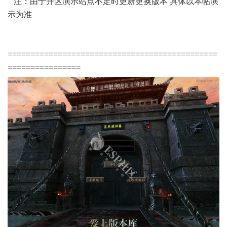
注：由于开区演示站点不定时更新更换版本 具体以本帖演
示为准
==============================================
================