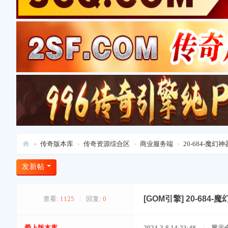
»
传奇版本库
›
传奇资源综合区
›
商业服务端
›
20-684-魔
爱
发新帖
上
版
[GOM引擎]
20-684
查看:
1125
|
回复:
0
本
库
爱上版本库
2024-3-8 14:23:48
/
显示