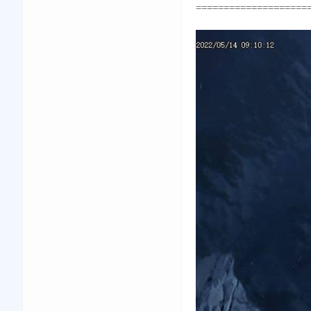
====================