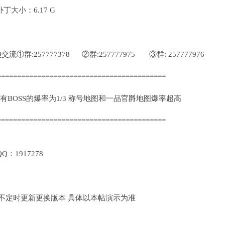
大小：6.17 G
群:257777378 ②群:257777975 ③群: 257777976
==========================================
所有BOSS的爆率为1/3 称号地图和一品官爵地图爆率超高
==========================================
1917278
定时更新更换版本 具体以本帖演示为准