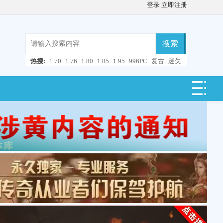
登录
立即注册
搜索
热搜:
1.70
1.76
1.80
1.85
1.95
996PC
复古
迷失
微变
轻变
中变
超变
合击
连击
仿盛大
单职业