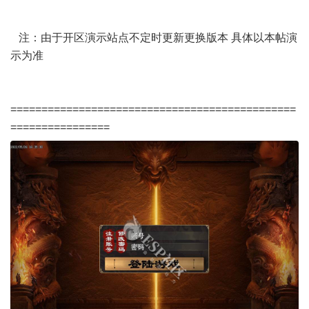
注：由于开区演示站点不定时更新更换版本 具体以本帖演
示为准
==============================================
================