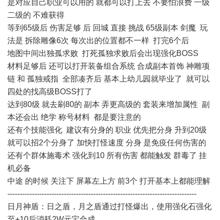
是对应自己职业可以用的 就都可以打上去 不要怕浪费 一级
二级的 不难获得
等到65级后 伤害足够 后 回城 直接 挑战 65级副本 剑魔 玩
法是 拆除雕像6次 每次出的位置都不一样 打完6个后
地图中间出独孤求败 打死孤独求败后会出现强化BOSS
材料足够后 还可以打开装备组合系统 合成副本首饰 神雕项
链 和 孤独戒指 全部凑齐后 基本上幼儿园就毕业了 就可以
四处的找高级BOSS打了
达到80级 就去刷80的 副本 弄更高级的 套装来增加属性 副
本还会出 绝学 称号材料 都是要注意的
还有个技能强化 建议有分身的 职业 优先把分身 升到20级
就可以招2个分身了 加快打怪速度 分身 是免疫任何伤害的
还有个群体施毒术 强化到10 所有伤害 都能触发 群毒了 挂
机必备
中途 的时候 关注下 屏幕左上方 前3个 打开基本上都能理解
-----------------------------------------------------------------------------
日月神盾：日之盾，月之盾通过打怪爆出，使用强化石强化
至+10后消耗2W元宝合成。