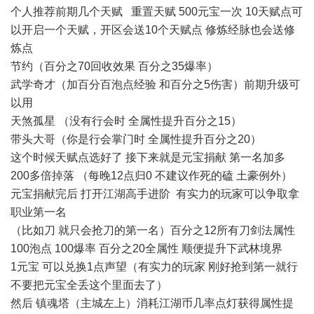
个人推荐前期几个天赋 重置天赋 500元宝一次 10天赋点可
以开启一个天赋，开区会送10个天赋点 修炼经脉也会送修
炼点
节约（百分之70回收效果 百分之35爆率）
武学奇才（加百分百泡点经验 和百分之5伤害）前期升级可
以用
天煞孤星 （没有行会时 全属性提升百分之15）
带头大哥（你是行会掌门时 全属性提升百分之20）
这个时候天赋点选好了 接下来就是元宝捐献 第一名加多
200多倍掉落 （每晚12点归0 不建议作死的磕 土豪例外）
元宝捐献完后 打开江湖高手进阶 有实力的玩家可以争取拿
职业第一名
（比如刀 就只会抢刀的第一名）百分之12所有刀剑法属性
100泡点 100爆率 百分之20全属性 顺便提升下武林境界
1元宝 可以兑换1点声望（有实力的玩家 刚好抢到第一就行
不要把元宝全丢这个里面去了）
然后 镇魂塔（主城左上）消耗江湖币几率点灯获得属性提