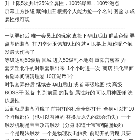
升 上限5次共计25%全属性，100%爆率，100%泡点
屏幕上方按钮 藏剑山庄 根据个人能力抢一个名剑 图鉴 加成
属性很可观
-----------------------------------------------------------------------------
一切弄好后 唯一会员上的玩家 直接下华山后山 群蓝色怪 弄
点基础装备 打刀幸运玉佩加9上的 就可以换上 就你呢个触
发最大伤害了
等级达到50级后 回城 进入50级副本地图 重阳宫密室 弄一
套天罡北斗的时装套装出来 1个小时进一次 商店 强化里面
有副本间隔清理卷 10江湖币1个
时装套弄好后 继续去 华山后山 或者 等级地图 找 高级
BOSS干 装备 打到前置 的装备 属性好的 可以用神匠锤 洗
练属性
后面就是装备附魔了 前期打的礼盒全部打开 全身可以打10
个附魔部位（也可以替换的 替换后原先的就会消失）一个
触发机制是宝宝攻击触发（分身 和道士宝宝都能触发）
一个是魔法触发 一个是物理攻击触发 前期开的附魔 只要