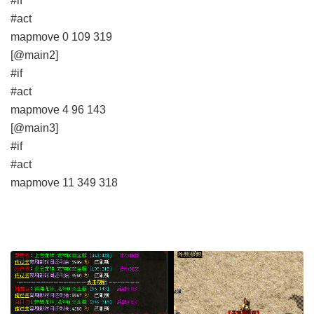
#if
#act
mapmove 0 109 319
[@main2]
#if
#act
mapmove 4 96 143
[@main3]
#if
#act
mapmove 11 349 318