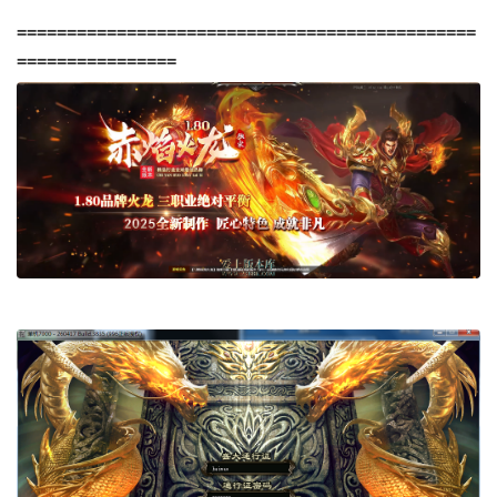
==============================================
================