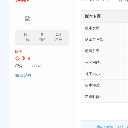
版本专区
版本类型:
83
9
2万
测试客户端:
主题
回帖
积分
所属引擎:
版主
开区网站:
积分
21740
补丁大小:
发消息
版本性质:
发布时间:
酆都城隍-下载.zi