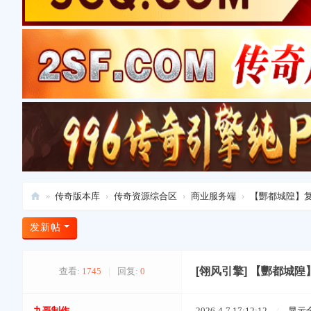
»
传奇版本库
›
传奇资源综合区
›
商业服务端
›
【酆都城隍】复古
爱
发新帖
上
版
[翎风引擎]
【酆都城隍
查看:
1745
|
回复:
0
本
库
九哥制作
2026-4-7 17:12:12
/
显示