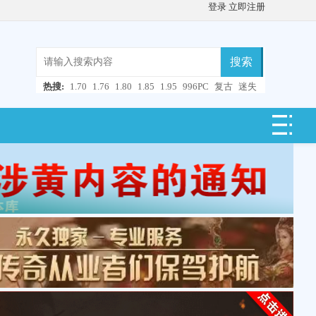
登录
立即注册
搜索
热搜:
1.70
1.76
1.80
1.85
1.95
996PC
复古
迷失
微变
轻变
中变
超变
合击
连击
仿盛大
单职业