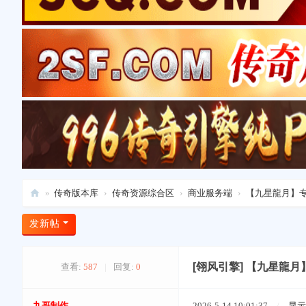
»
传奇版本库
›
传奇资源综合区
›
商业服务端
›
【九星龍月】专属
爱
发新帖
上
版
[翎风引擎]
【九星龍月】
查看:
587
|
回复:
0
本
库
九哥制作
2026-5-14 10:01:37
/
显示