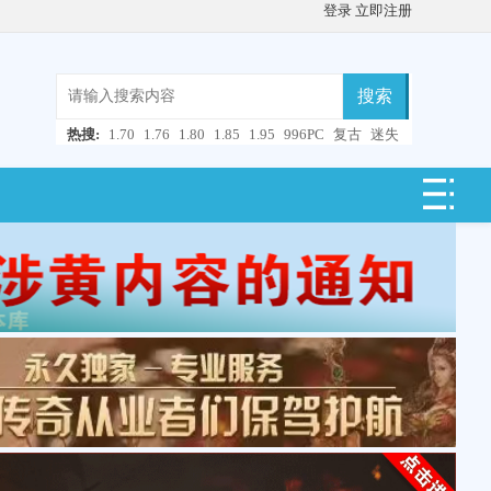
登录
立即注册
搜索
热搜:
1.70
1.76
1.80
1.85
1.95
996PC
复古
迷失
微变
轻变
中变
超变
合击
连击
仿盛大
单职业