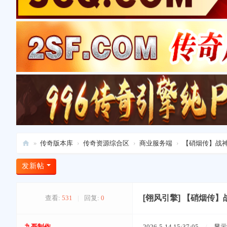
»
传奇版本库
›
传奇资源综合区
›
商业服务端
›
【硝烟传】战神专
爱
发新帖
上
版
[翎风引擎]
【硝烟传】战
查看:
531
|
回复:
0
本
库
九哥制作
2026-5-14 15:37:05
/
显示