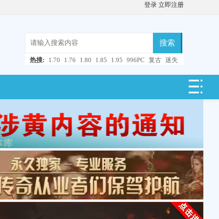
登录
立即注册
搜索
热搜:
1.70
1.76
1.80
1.85
1.95
996PC
复古
迷失
微变
轻变
中变
超变
合击
连击
仿盛大
单职业